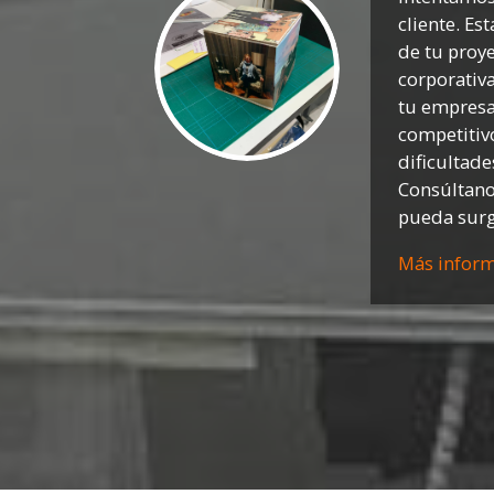
cliente. Es
de tu proy
corporativa
tu empresa
competitiv
dificultad
Consúltano
pueda surgi
Más infor