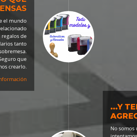
IENSAS
e el mundo
 relacionado
 regalos de
darios tanto
 sobremesa.
Seguro que
os crearlo.
nformación
...Y 
AGREG
No somos u
intentamos