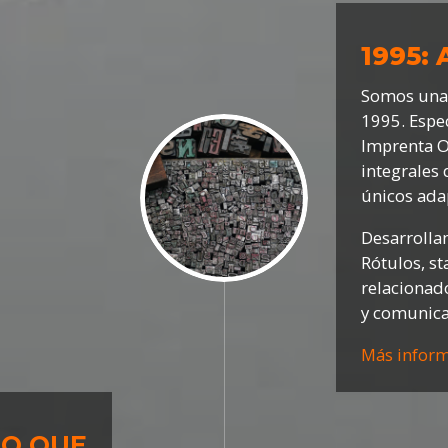
1995:
Somos una
1995. Espec
Imprenta Of
integrales
únicos ada
Desarrolla
Rótulos, st
relacionado
y comunica
Más infor
LO QUE