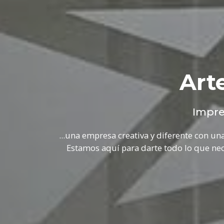
Art
Impre
...una empresa creativa y diferente con una
Estamos aquí para darte todo lo que nece